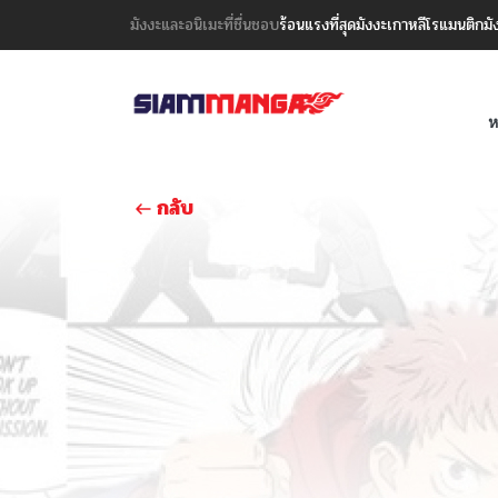
มังงะและอนิเมะที่ชื่นชอบ
ร้อนแรงที่สุด
มังงะเกาหลี
โรแมนติก
มั
ห
กลับ