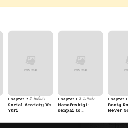
2 วันที่แล้ว
3 วันที่แล้ว
Chapter 7
Chapter 1
Chapter 
Social Anxiety Vs
Nanafushigi-
Booty Ro
Yuri
senpai to
Never G
Tetsujin-kun
Without 