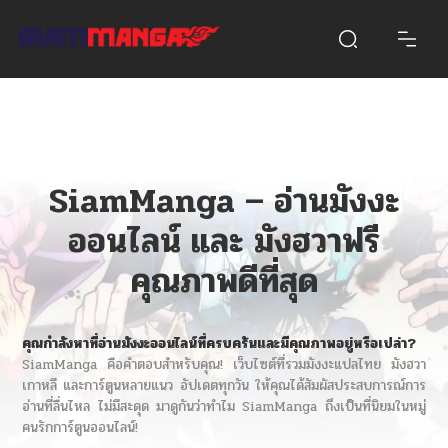
SiamManga – อ่านมังงะ
ออนไลน์ และ มังฮวาฟรี
คุณภาพดีที่สุด
คุณกำลังหาที่
อ่านมังงะ
ออนไลน์ที่ครบครันและมีคุณภาพอยู่หรือเปล่า?
SiamManga คือคำตอบสำหรับคุณ! เว็บไซต์ที่รวมมังงะแปลไทย มังฮวา
เกาหลี และการ์ตูนหลายแนว อัปเดตทุกวัน ให้คุณได้สัมผัสประสบการณ์การ
อ่านที่ลื่นไหล ไม่มีสะดุด มาดูกันว่าทำไม SiamManga ถึงเป็นที่นิยมในหมู่
คนรักการ์ตูนออนไลน์!