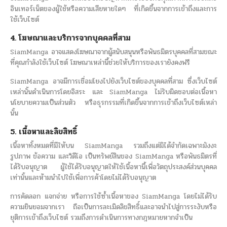
อินเทอร์เน็ตของผู้ใช้หรือความเสียหายใดๆ ที่เกิดขึ้นจากการเข้าถึงและการ
ใช้เว็บไซต์
4. โฆษณาและบริการจากบุคคลที่สาม
SiamManga อาจแสดงโฆษณาจากผู้สนับสนุนหรือพันธมิตรบุคคลที่สามขณะ
ที่คุณกำลังใช้เว็บไซต์ โฆษณาเหล่านี้ช่วยให้บริการของเรายังคงฟรี
SiamManga อาจมีการเชื่อมโยงไปยังเว็บไซต์ของบุคคลที่สาม ซึ่งเว็บไซต์
เหล่านั้นดำเนินการโดยอิสระ และ SiamManga ไม่รับผิดชอบต่อเนื้อหา
นโยบายความเป็นส่วนตัว หรือธุรกรรมที่เกิดขึ้นจากการเข้าถึงเว็บไซต์เหล่า
นั้น
5. เนื้อหาและลิขสิทธิ์
เนื้อหาทั้งหมดที่มีให้บน SiamManga รวมถึงแต่มิได้จำกัดเฉพาะมังงะ
รูปภาพ ข้อความ และวิดีโอ เป็นทรัพย์สินของ SiamManga หรือพันธมิตรที่
ได้รับอนุญาต ผู้ใช้ได้รับอนุญาตให้ใช้เนื้อหานี้เพื่อวัตถุประสงค์ส่วนบุคคล
เท่านั้นและห้ามนำไปใช้เพื่อการค้าโดยไม่ได้รับอนุญาต
การคัดลอก แจกจ่าย หรือการใช้ซ้ำเนื้อหาของ SiamManga โดยไม่ได้รับ
ความยินยอมจากเรา ถือเป็นการละเมิดลิขสิทธิ์และอาจนำไปสู่การระงับหรือ
ยุติการเข้าถึงเว็บไซต์ รวมถึงการดำเนินการทางกฎหมายหากจำเป็น