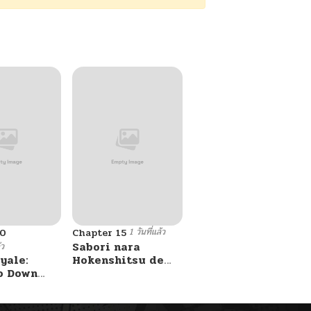
1 วันที่แล้ว
10
Chapter 15
Sabori nara
้ว
yale:
Hokenshitsu de
o Down
Douzo?
A Fight!