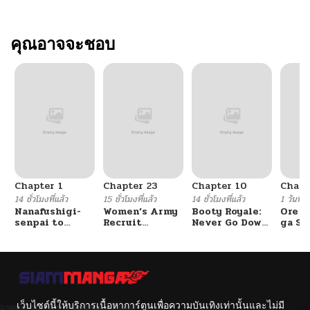
คุณอาจจะชอบ
Chapter 1
Chapter 23
Chapter 10
Chapt
14 ชั่วโมงที่แล้ว
15 ชั่วโมงที่แล้ว
14 ชั่วโมงที่แล้ว
1 วันที่แ
Nanafushigi-
Women’s Army
Booty Royale:
Ore S
senpai to
Recruit
Never Go Down
ga Se
Tetsujin-kun
Training
Without A
Omae
Center
Fight!
Reijo
Tag 
Game
Kour
Itash
เว็บไซต์นี้ให้บริการเนื้อหาการ์ตูนเพื่อความบันเทิงเท่านั้นและไม่มี