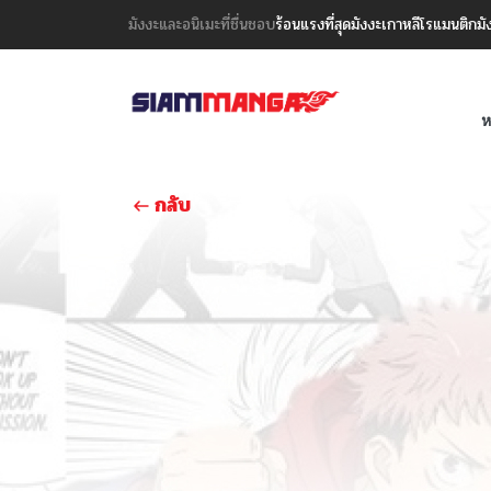
มังงะและอนิเมะที่ชื่นชอบ
ร้อนแรงที่สุด
มังงะเกาหลี
โรแมนติก
มั
ห
กลับ