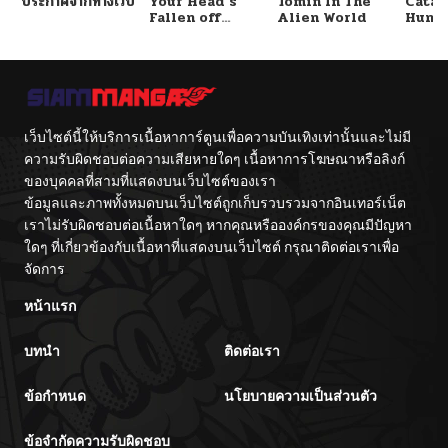
ประกาศจากทางเว็บ
Your Head’s
Tomin In The
Catac
Fallen off
Alien World
Hunte
Again
An Ex
Point
เว็บไซต์นี้ให้บริการเนื้อหาการ์ตูนเพื่อความบันเทิงเท่านั้นและไม่มี
ความรับผิดชอบต่อความเสียหายใดๆ เนื้อหาการโฆษณาหรือลิงก์
ของบุคคลที่สามที่แสดงบนเว็บไซต์ของเรา
ข้อมูลและภาพทั้งหมดบนเว็บไซต์ถูกเก็บรวบรวมจากอินเทอร์เน็ต
เราไม่รับผิดชอบต่อเนื้อหาใดๆ หากคุณหรือองค์กรของคุณมีปัญหา
ใดๆ ที่เกี่ยวข้องกับเนื้อหาที่แสดงบนเว็บไซต์ กรุณาติดต่อเราเพื่อ
จัดการ
หน้าแรก
บทนำ
ติดต่อเรา
ข้อกำหนด
นโยบายความเป็นส่วนตัว
ข้อจำกัดความรับผิดชอบ