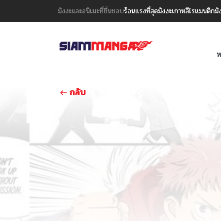
มังงะและอนิเมะที่ชื่นชอบ
ร้อนแรงที่สุด
มังงะเกาหลี
โรแมนติก
มั
ห
กลับ