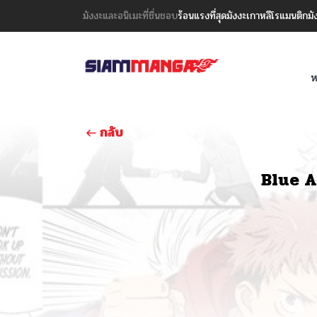
มังงะและอนิเมะที่ชื่นชอบ
ร้อนแรงที่สุด
มังงะเกาหลี
โรแมนติก
มั
ห
กลับ
Blue A