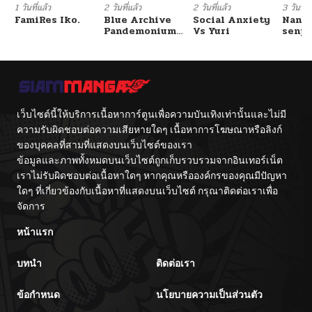
1 วันที่แล้ว
2 วันที่แล้ว
2 วันที่แล้ว
3 วันที่แ
FamiRes Iko.
Blue Archive
Social Anxiety
Nanaf
Pandemonium
Vs Yuri
senpa
Vacation By
Tetsu
Hayashiya
เว็บไซต์นี้ให้บริการเนื้อหาการ์ตูนเพื่อความบันเทิงเท่านั้นและไม่มี
ความรับผิดชอบต่อความเสียหายใดๆ เนื้อหาการโฆษณาหรือลิงก์
ของบุคคลที่สามที่แสดงบนเว็บไซต์ของเรา
ข้อมูลและภาพทั้งหมดบนเว็บไซต์ถูกเก็บรวบรวมจากอินเทอร์เน็ต
เราไม่รับผิดชอบต่อเนื้อหาใดๆ หากคุณหรือองค์กรของคุณมีปัญหา
ใดๆ ที่เกี่ยวข้องกับเนื้อหาที่แสดงบนเว็บไซต์ กรุณาติดต่อเราเพื่อ
จัดการ
หน้าแรก
บทนำ
ติดต่อเรา
ข้อกำหนด
นโยบายความเป็นส่วนตัว