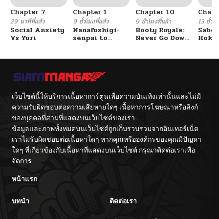
Chapter 7
Chapter 1
Chapter 10
Chapt
29 นาทีที่แล้ว
9 ชั่วโมงที่แล้ว
9 ชั่วโมงที่แล้ว
13 ชั่วโม
Social Anxiety
Nanafushigi-
Booty Royale:
Sabor
Vs Yuri
senpai to
Never Go Down
Hoken
Tetsujin-kun
Without A
de Do
Fight!
เว็บไซต์นี้ให้บริการเนื้อหาการ์ตูนเพื่อความบันเทิงเท่านั้นและไม่มี
ความรับผิดชอบต่อความเสียหายใดๆ เนื้อหาการโฆษณาหรือลิงก์
ของบุคคลที่สามที่แสดงบนเว็บไซต์ของเรา
ข้อมูลและภาพทั้งหมดบนเว็บไซต์ถูกเก็บรวบรวมจากอินเทอร์เน็ต
เราไม่รับผิดชอบต่อเนื้อหาใดๆ หากคุณหรือองค์กรของคุณมีปัญหา
ใดๆ ที่เกี่ยวข้องกับเนื้อหาที่แสดงบนเว็บไซต์ กรุณาติดต่อเราเพื่อ
จัดการ
หน้าแรก
บทนำ
ติดต่อเรา