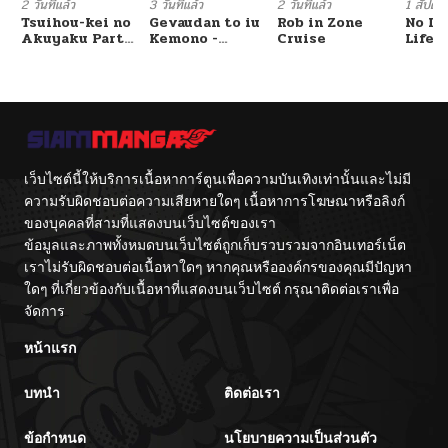
2 วันที่แล้ว
3 วันที่แล้ว
2 วันที่แล้ว
1 สัปดาห์
Tsuihou-kei no
Gevaudan to iu
Rob in Zone
No Lil
Akuyaku Party
Kemono -
Cruise
Life!!
no Leader ni
Rougoku de
Tensei Shita
Onna wo
node, Zamaa
Musaboru Moto
Sareru Mae ni
Ningen no
Jibun o
Saikyou
Tsuihou
Monster wa,
Shimashita.:
Fukushuu no
Skill o Ubau
Prison Break
เว็บไซต์นี้ให้บริการเนื้อหาการ์ตูนเพื่อความบันเทิงเท่านั้นและไม่มี
“Steal” tte
wo
Akuyakusugiru
Kuwadateru-
ความรับผิดชอบต่อความเสียหายใดๆ เนื้อหาการโฆษณาหรือลิงก์
kedo
ของบุคคลที่สามที่แสดงบนเว็บไซต์ของเรา
Tsuyosugiru
ข้อมูลและภาพทั้งหมดบนเว็บไซต์ถูกเก็บรวบรวมจากอินเทอร์เน็ต
เราไม่รับผิดชอบต่อเนื้อหาใดๆ หากคุณหรือองค์กรของคุณมีปัญหา
ใดๆ ที่เกี่ยวข้องกับเนื้อหาที่แสดงบนเว็บไซต์ กรุณาติดต่อเราเพื่อ
จัดการ
หน้าแรก
บทนำ
ติดต่อเรา
ข้อกำหนด
นโยบายความเป็นส่วนตัว