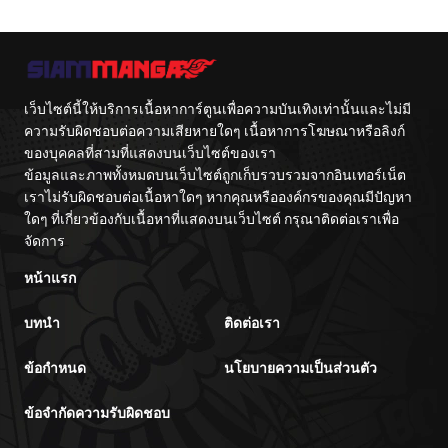
Tensei Shita
Onna wo
node, Zamaa
Musaboru Moto
Sareru Mae ni
Ningen no
Jibun o
Saikyou
Tsuihou
Monster wa,
Shimashita.:
Fukushuu no
Skill o Ubau
Prison Break
เว็บไซต์นี้ให้บริการเนื้อหาการ์ตูนเพื่อความบันเทิงเท่านั้นและไม่มี
“Steal” tte
wo
Akuyakusugiru
Kuwadateru-
ความรับผิดชอบต่อความเสียหายใดๆ เนื้อหาการโฆษณาหรือลิงก์
kedo
ของบุคคลที่สามที่แสดงบนเว็บไซต์ของเรา
Tsuyosugiru
ข้อมูลและภาพทั้งหมดบนเว็บไซต์ถูกเก็บรวบรวมจากอินเทอร์เน็ต
เราไม่รับผิดชอบต่อเนื้อหาใดๆ หากคุณหรือองค์กรของคุณมีปัญหา
ใดๆ ที่เกี่ยวข้องกับเนื้อหาที่แสดงบนเว็บไซต์ กรุณาติดต่อเราเพื่อ
จัดการ
หน้าแรก
บทนำ
ติดต่อเรา
ข้อกำหนด
นโยบายความเป็นส่วนตัว
ข้อจำกัดความรับผิดชอบ