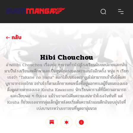
กลับ
Hibi Chouchou
อ่านHibi Chouchou เรื่องย่อ ซุยเรนก้าวไปสู่โรงเรียนมัธยมปลายและกลับ
มาเป็นโรงเรียนสหศึกษาและเป็นศูนย์กลางของความสนใจอีกครั้ง หนุ่ม ๆ เรียก
เธอว่า “Takane no Hana” ดอกไม้บนยอดเขาสูงไม่สามารถเข้าถึงได้และ
บูชาจากระยะไกล อย่างไรก็ตามเด็กชายคนหนึ่งที่อยู่นอกทะเลผู้ชื่นชมของเธอ
ดึงดูดสายตาของเธอ Kouha Kawasumi นักเรียนคาราเต้ที่มีความสามารถ
และเงียบพอ ๆ กับเธอ แม้ว่าเขาจะไม่คืนความเสน่หาให้เธอในทันที แต่
Kouha ก็ช่วยเธอจากกลุ่มเด็กผู้ชายโดยเริ่มต้นความโรแมนติกอันอบอุ่นใจที่
เบ่งบานระหว่างเยาวชนที่พูดจานุ่มนวล