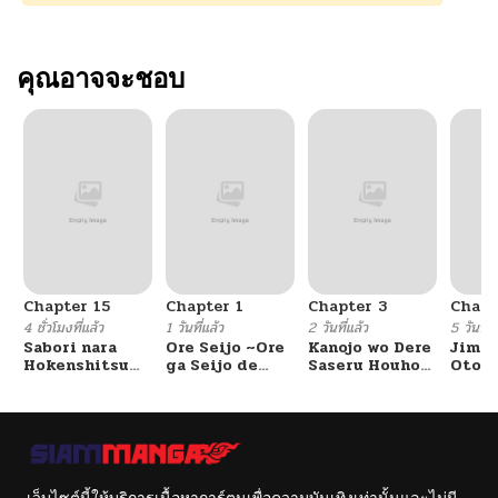
คุณอาจจะชอบ
Chapter 15
Chapter 1
Chapter 3
Chapt
4 ชั่วโมงที่แล้ว
1 วันที่แล้ว
2 วันที่แล้ว
5 วันที่แ
Sabori nara
Ore Seijo ~Ore
Kanojo wo Dere
Jimi 
Hokenshitsu
ga Seijo de
Saseru Houhou
Otoko
de Douzo?
Omae Akuyaku
wo, Shourai
Soku 
Reijou Saikyou
Kekkon suru
koma
Tag Otome
Ore dake ga
Game Kanzen
Shitteiru
Kouryaku
Itashimasu wa~
เว็บไซต์นี้ให้บริการเนื้อหาการ์ตูนเพื่อความบันเทิงเท่านั้นและไม่มี