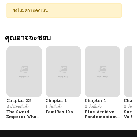
ยังไม่มีความคิดเห็น
คุณอาจจะชอบ
Chapter 33
Chapter 1
Chapter 1
Chapt
4 ชั่วโมงที่แล้ว
1 วันที่แล้ว
2 วันที่แล้ว
2 วันที่แ
The Sword
FamiRes Iko.
Blue Archive
Socia
Emperor Who
Pandemonium
Vs Yu
Surpasses His
Vacation By
Previous Life
Hayashiya
จักรพรรดิเทพดาบ
ผงาดเหนือชาติภพ