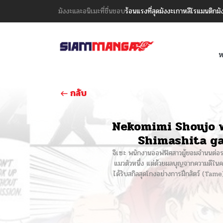
มังงะและอนิเมะที่ชื่นชอบ
ร้อนแรงที่สุด
มังงะเกาหลี
โรแมนติก
มั
ห
กลับ
Nekomimi Shoujo 
Shimashita ga
จิเซะ พนักงานออฟฟิศสาวผู้ยอมจำนนต่อระบ
แมวตัวหนึ่ง แต่ด้วยผลบุญจากความดีในครั
ได้รับสกิลสุดโกงอย่างการฝึกสัตว์ (Tame)