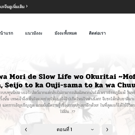
งงะจีน
ดูเพิ่มเติม
น้าแรก
แนวมังงะ
มังงะทั้งหมด
ติดต่อเรา
wa Mori de Slow Life wo Okuritai ~M
, Seijo to ka Ouji-sama to ka wa Ch
บทุนนิยม เธอรักสัตว์มากแต่กลับไม่สามารถสัมผัสพวกมันได้เพราะโรคภูมิแพ้ วันหนึ่
้งนั้น เทพเจ้าจึงเห็นใจและช่วยให้เธอได้ไปเกิดใหม่ในต่างโลก! จิเซะได้กลับชาติม
 และการอัญเชิญภูต แถมยังมีความรู้เรื่องการปรุงยาอีกด้วย! ในที่สุดเธก็ได้ใช้ชีวิตรา
ใฝ่ฝัน…!?
ตอนที่ 1