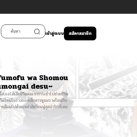
เข้าสู่ระบบ
สมัครสมาชิก
ofumofu wa Shomou
uumongai desu~
งเธอได้เสียชีวิตลงจากการเข้าไปช่วยชีวิต
าเกิดใหม่ในร่างของเด็กสาวหูแมว พร้อมกับ
ยล้อมไปด้วยเหล่าสัตว์ขนฟูสุดน่ารักที่เคย