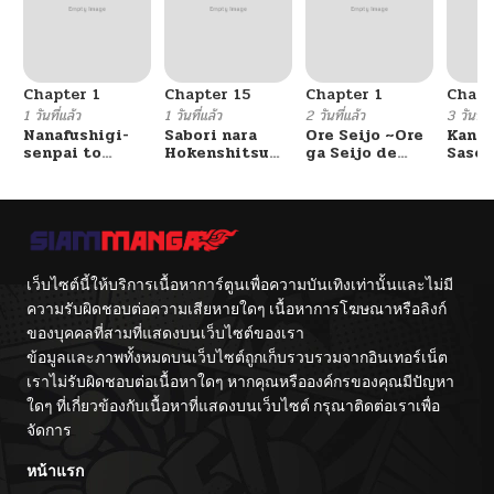
Chapter 1
Chapter 15
Chapter 1
Chapt
1 วันที่แล้ว
1 วันที่แล้ว
2 วันที่แล้ว
3 วันที่แ
Nanafushigi-
Sabori nara
Ore Seijo ~Ore
Kanoj
senpai to
Hokenshitsu
ga Seijo de
Saser
Tetsujin-kun
de Douzo?
Omae Akuyaku
wo, S
Reijou Saikyou
Kekko
Tag Otome
Ore d
Game Kanzen
Shitt
Kouryaku
Itashimasu wa~
เว็บไซต์นี้ให้บริการเนื้อหาการ์ตูนเพื่อความบันเทิงเท่านั้นและไม่มี
ความรับผิดชอบต่อความเสียหายใดๆ เนื้อหาการโฆษณาหรือลิงก์
ของบุคคลที่สามที่แสดงบนเว็บไซต์ของเรา
ข้อมูลและภาพทั้งหมดบนเว็บไซต์ถูกเก็บรวบรวมจากอินเทอร์เน็ต
เราไม่รับผิดชอบต่อเนื้อหาใดๆ หากคุณหรือองค์กรของคุณมีปัญหา
ใดๆ ที่เกี่ยวข้องกับเนื้อหาที่แสดงบนเว็บไซต์ กรุณาติดต่อเราเพื่อ
จัดการ
หน้าแรก