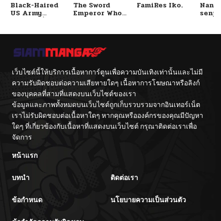
Black-Haired
The Sword
FamiRes Iko.
Nanaf
US Army
Emperor Who
senpa
General ย้อนเวลา
Surpasses His
Tetsu
มาเป็นจอมพลสหรัฐ
Previous Life
จักรพรรดิเทพดาบ
ผงาดเหนือชาติภพ
เว็บไซต์นี้ให้บริการเนื้อหาการ์ตูนเพื่อความบันเทิงเท่านั้นและไม่มี
ความรับผิดชอบต่อความเสียหายใดๆ เนื้อหาการโฆษณาหรือลิงก์
ของบุคคลที่สามที่แสดงบนเว็บไซต์ของเรา
ข้อมูลและภาพทั้งหมดบนเว็บไซต์ถูกเก็บรวบรวมจากอินเทอร์เน็ต
เราไม่รับผิดชอบต่อเนื้อหาใดๆ หากคุณหรือองค์กรของคุณมีปัญหา
ใดๆ ที่เกี่ยวข้องกับเนื้อหาที่แสดงบนเว็บไซต์ กรุณาติดต่อเราเพื่อ
จัดการ
หน้าแรก
บทนำ
ติดต่อเรา
ข้อกำหนด
นโยบายความเป็นส่วนตัว