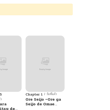
1 วันที่แล้ว
5
Chapter 1
Ore Seijo ~Ore ga
้ว
ara
Seijo de Omae
itsu de
Akuyaku Reijou