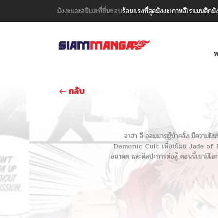
มังงะและอนิเมะที่ชื่นชอบ
ร้อนแรงที่สุด
มังงะเกาหลี
โรแมนติก
มั
ห
กลับ
จาฮา ลี จอมมารผู้บ้าคลั่ง มีความฝ
Demonic Cult เพื่อขโมย Jade of Heave
อนาคต และศิลปะการต่อสู้ ตอนนี้เขามีโอก