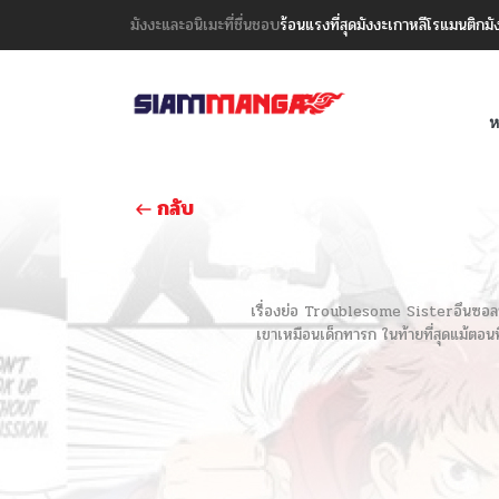
มังงะและอนิเมะที่ชื่นชอบ
ร้อนแรงที่สุด
มังงะเกาหลี
โรแมนติก
มั
ห
กลับ
เรื่องย่อ Troublesome Sisterอึนซอลที่ค
เขาเหมือนเด็กทารก ในท้ายที่สุดแม้ตอนท