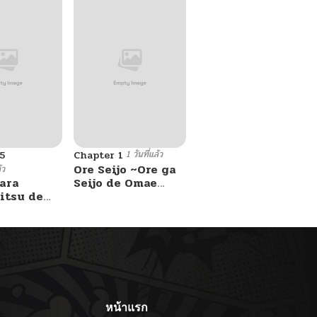
1 วันที่แล้ว
5
Chapter 1
Ore Seijo ~Ore ga
้ว
ara
Seijo de Omae
itsu de
Akuyaku Reijou
Saikyou Tag
Otome Game
Kanzen Kouryaku
Itashimasu wa~
หน้าแรก