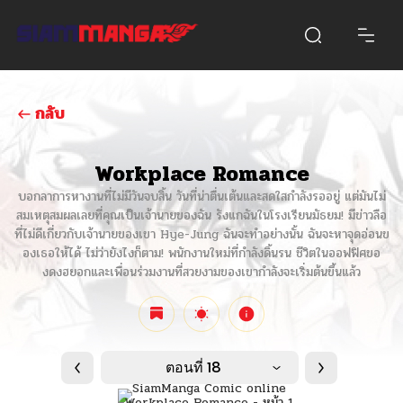
กลับ
Workplace Romance
บอกลาการหางานที่ไม่มีวันจบสิ้น วันที่น่าตื่นเต้นและสดใสกำลังรออยู่ แต่มันไม่
สมเหตุสมผลเลยที่คุณเป็นเจ้านายของฉัน รังแกฉันในโรงเรียนมัธยม! มีข่าวลือ
ที่ไม่ดีเกี่ยวกับเจ้านายของเขา Hye-Jung ฉันจะทำอย่างนั้น ฉันจะหาจุดอ่อนข
องเธอให้ได้ ไม่ว่ายังไงก็ตาม! พนักงานใหม่ที่กำลังดิ้นรน ชีวิตในออฟฟิศขอ
งดงฮยอกและเพื่อนร่วมงานที่สวยงามของเขากำลังจะเริ่มต้นขึ้นแล้ว
ตอนที่ 18