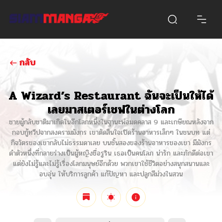
กลับ
A Wizard’s Restaurant ฉันจะเป็นให้ได้
เลยมาสเตอร์เชฟในต่างโลก
ชายผู้กลับชาติมาเกิดในอีกโลกหนึ่งในฐานะพ่อมดคลาส 9 และเกษียณหลังจาก
กอบกู้ทวีปจากสงครามมังกร เขาตัดสินใจเปิดร้านอาหารเล็กๆ ในชนบท แต่
กิจวัตรของเขากลับไม่ธรรมดาเลย บนชั้นสองของร้านอาหารของเขา มีมังกร
ดำตัวหนึ่งที่กลายร่างเป็นผู้หญิงชื่อรูริน เธอเป็นคนโลภ น่ารัก และภักดีต่อเขา
แต่ยังไม่รู้และไม่รู้เรื่องโลกมนุษย์อีกด้วย พวกเขาใช้ชีวิตอย่างสนุกสนานและ
อบอุ่น ให้บริการลูกค้า แก้ปัญหา และปลูกสีม่วงในสวน