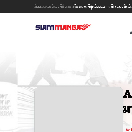
มังงะและอนิเมะที่ชื่นชอบ
ร้อนแรงที่สุด
มังงะเกาหลี
โรแมนติก
มั
ห
A
ม
Ac