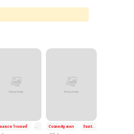
+4
+4
+3
ance โรแมนซ์
Adult ผู้ใหญ่
Comedy ตลก
Fantasy แฟนตาซี