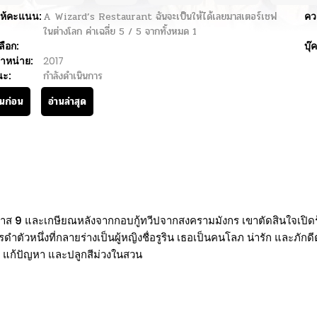
ห้คะแนน:
A Wizard’s Restaurant ฉันจะเป็นให้ได้เลยมาสเตอร์เชฟ
คว
ในต่างโลก
ค่าเฉลี่ย
5
/
5
จากทั้งหมด
1
ลือก:
บุ๊
ำหน่าย:
2017
นะ:
กำลังดำเนินการ
านก่อน
อ่านล่าสุด
ลาส 9 และเกษียณหลังจากกอบกู้ทวีปจากสงครามมังกร เขาตัดสินใจเปิด
หนึ่งที่กลายร่างเป็นผู้หญิงชื่อรูริน เธอเป็นคนโลภ น่ารัก และภักดีต่อเ
้า แก้ปัญหา และปลูกสีม่วงในสวน