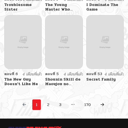
Troublesome
The Young
I Dominate The
Sister
Master Who
Game
Wants to Be a
Lady
ตอนที่ 6
4 เดือนที่แล้ว
ตอนที่ 5
4 เดือนที่แล้ว
ตอนที่ 53
4 เดือนที่แล้ว
The New Guy
Shounin Skill de
Secret Family
Doesn’t Like Me
Maoujou no
Kouryaku o
Mezasu: Isekai
Ten’i Shita node
Saikyou Item to
1
2
3
170
Talk-jutsu de
Ikinuku koto ni
shita