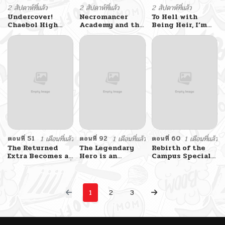
2 สัปดาห์ที่แล้ว
2 สัปดาห์ที่แล้ว
2 สัปดาห์ที่แล้ว
Undercover!
Necromancer
To Hell with
Chaebol High
Academy and the
Being Heir, I’m
School
Genius
going to Heal
Summoner
ตอนที่ 51
1 เดือนที่แล้ว
ตอนที่ 92
1 เดือนที่แล้ว
ตอนที่ 60
1 เดือนที่แล้ว
The Returned
The Legendary
Rebirth of the
Extra Becomes a
Hero is an
Campus Special
Genius ตัวประกอบผู้
Academy Honors
Forces Soldier
หวนคืนสู่จอมเวท
Student วีรบุรุษใน
เกิดใหม่ของทหาร
อัจฉริยะ
ตำนานเกิดใหม่เป็น
หน่วยรบพิเศษ
ยอดอัจฉริยะแห่ง
1
2
3
สถาบัน