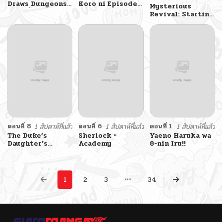
Draws Dungeons
Koro ni Episode
Mysterious
จิตรกรผู้วาดภาพดัน
3: Banquet of the
Revival: Starting
เจี้ยน
Golden Witc
With a Trillion
Ghost Coins
อาถรรพ์ฟื้นคืน : เริ่ม
ต้นด้วยเงินผีหมื่นล้าน
ล้าน
ตอนที่ 8
1 สัปดาห์ที่แล้ว
ตอนที่ 6
1 สัปดาห์ที่แล้ว
ตอนที่ 1
1 สัปดาห์ที่แล้ว
The Duke’s
Sherlock +
Yaeno Haruka wa
Daughter’s
Academy
8-nin Iru!!
Mission to
Seduce the
Demon King,
Humanity’s Final
1
2
3
34
Gambit: A
Political
Marriage with
the Demon King!
…Hang On, But