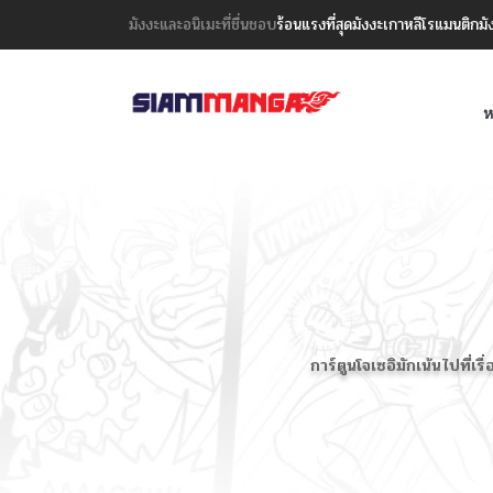
มังงะและอนิเมะที่ชื่นชอบ
ร้อนแรงที่สุด
มังงะเกาหลี
โรแมนติก
มั
ห
การ์ตูนโจเซอิมักเน้นไปที่เ