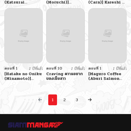
(Katsurai
(Moruchi)]
(Carn)] Kareshi ni
Yoshiaki)] Natsu
Netorare
Naisho de AV…
Tsuma no
~Kurokami
Dechaimashita รับ
Sentaku
Musume no
น้องใหม่เข้าวงการ
Junan~ Netorare
Black-Haired
Girl’s Suffering
ตอนที่ 1
1 ปีที่แล้ว
ตอนที่ 10
1 ปีที่แล้ว
ตอนที่ 1
1 ปีที่แล้ว
[Hatake no Oniku
Craving ความอยาก
[Maguro Coffee
(Minamoto)]
ของเมียสาว
(Aburi Salmon
Batsu Ichi Ko
Maru)] Kumo no
Mochi [Digital]
Su ni Torawareta
Divorced With
Ore no Kanojo-
Children
tachi
1
2
3