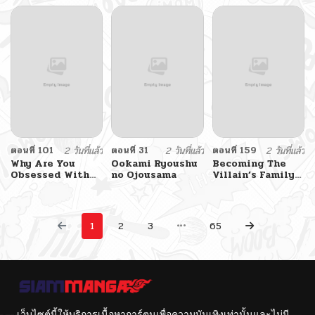
Daughter วิธีเอาชีวิต
รอดในฐานะลูกของ
ราชาปีศาจ
ตอนที่ 101
2 วันที่แล้ว
ตอนที่ 31
2 วันที่แล้ว
ตอนที่ 159
2 วันที่แล้ว
Why Are You
Ookami Ryoushu
Becoming The
Obsessed With
no Ojousama
Villain’s Family
Your Fake Wife
The Siren : สัญญา
วิวาห์กับซาตาน
1
2
3
65
เว็บไซต์นี้ให้บริการเนื้อหาการ์ตูนเพื่อความบันเทิงเท่านั้นและไม่มี