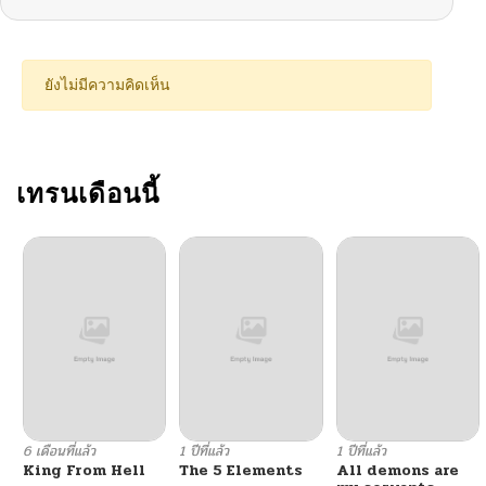
ตอนที่ 38
06/04/2026
ตอนที่ 37
06/03/2026
ยังไม่มีความคิดเห็น
ตอนที่ 36
05/31/2026
ตอนที่ 35
เทรนเดือนนี้
05/27/2026
ตอนที่ 34
05/27/2026
ตอนที่ 33
05/21/2026
ตอนที่ 32
05/16/2026
ตอนที่ 31
11/16/2024
6 เดือนที่แล้ว
1 ปีที่แล้ว
1 ปีที่แล้ว
King From Hell
The 5 Elements
All demons are
ตอนที่ 30
11/16/2024