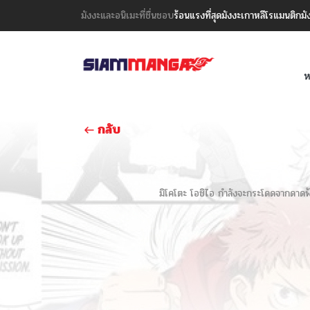
มังงะและอนิเมะที่ชื่นชอบ
ร้อนแรงที่สุด
มังงะเกาหลี
โรแมนติก
มั
ห
กลับ
มิโคโตะ โอชิไอ กำลังจะกระโดดจากดาดฟ้า