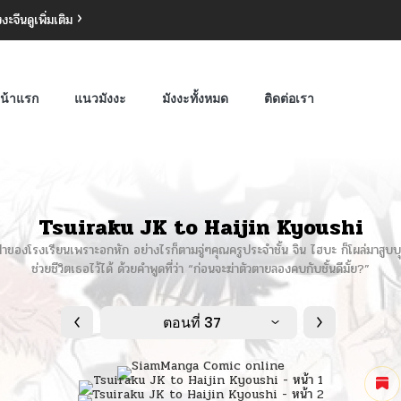
งงะจีน
ดูเพิ่มเติม
น้าแรก
แนวมังงะ
มังงะทั้งหมด
ติดต่อเรา
Tsuiraku JK to Haijin Kyoushi
ของโรงเรียนเพราะอกหัก อย่างไรก็ตามจู่ๆคุณครูประจำชั้น จิน ไฮบะ ก็โผล่มาสูบบุหร
ช่วยชีวิตเธอไว้ได้ ด้วยคำพูดที่ว่า “ก่อนจะฆ่าตัวตายลองคบกับชั้นดีมั้ย?”
ตอนที่ 37