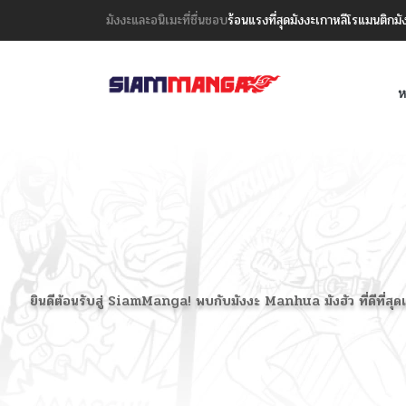
มังงะและอนิเมะที่ชื่นชอบ
ร้อนแรงที่สุด
มังงะเกาหลี
โรแมนติก
มั
ห
ยินดีต้อนรับสู่ SiamManga! พบกับมังงะ Manhua มังฮัว ที่ดีที่สุด