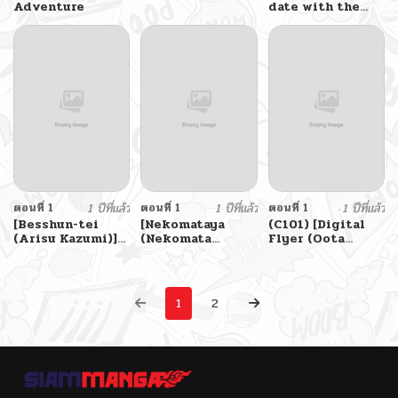
Adventure
date with the
mommy
archangel
ตอนที่ 1
1 ปีที่แล้ว
ตอนที่ 1
1 ปีที่แล้ว
ตอนที่ 1
1 ปีที่แล้ว
[Besshun-tei
[Nekomataya
(C101) [Digital
(Arisu Kazumi)]
(Nekomata
Flyer (Oota
Hakoiri
Naomi)] Futanari
Yuuichi)] Rakuen
Succubus, Shota
Ibuki x
Gensou – Eden
ni Deau.
Nyotaguda (Fate
Fantasia (Honkai
Sheltered
Grand Order)
Impact 3rd)
1
2
Succubus Meets
[English]
Shota.