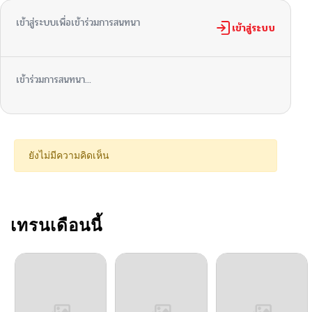
เข้าสู่ระบบเพื่อเข้าร่วมการสนทนา
ตอนที่ 22
เข้าสู่ระบบ
12/25/2025
ตอนที่ 21
12/24/2025
เข้าร่วมการสนทนา...
ตอนที่ 20
12/24/2025
ตอนที่ 19
12/24/2025
ยังไม่มีความคิดเห็น
ตอนที่ 18
12/24/2025
ตอนที่ 17
เทรนเดือนนี้
12/24/2025
ตอนที่ 16
12/24/2025
ตอนที่ 15
12/24/2025