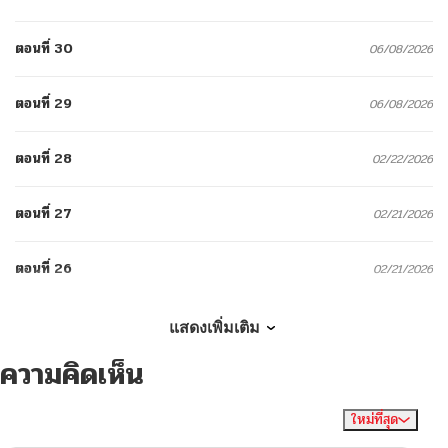
ตอนที่ 30
06/08/2026
ตอนที่ 29
06/08/2026
ตอนที่ 28
02/22/2026
ตอนที่ 27
02/21/2026
ตอนที่ 26
02/21/2026
ตอนที่ 25
02/21/2026
แสดงเพิ่มเติม
ความคิดเห็น
ตอนที่ 24
01/09/2026
ใหม่ที่สุด
ไม่มีความคิดเห็น
จัดเรียงตาม
ตอนที่ 23
01/03/2026