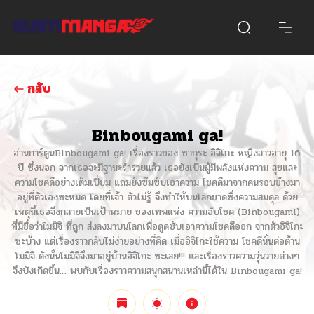
กลับ
Binbougami ga!
อ่านการ์ตูนBinbougami ga! เรื่องราวของ ซากุระ อิจิโกะ หญิงสาวอายุ 16
ปี ซึ่งนอก จากเธอจะมีฐานะร่ำรวยแล้ว เธอยังเป็นผู้มีพลังแห่งความ สุขและ
ความโชคดีอย่างเต็มเปี่ยม แถมยังซึมซับเอาความ โชคดีมาจากคนรอบข้างมา
อยู่ที่ตัวเองซะหมด โดยที่เจ้า ตัวไม่รู้ จึงทำให้บนโลกขาดซึ่งความสมดุล ด้วย
เหตุนี้เธอจึงกลายเป็นเป้าหมาย ของเทพแห่ง ความอับโชค (Binbougami)
ที่มีชื่อว่าโมมิจิ ที่ถูก ส่งลงมาบนโลกเพื่อดูดซับเอาความโชคดีออก จากตัวอิจิโกะ
ซะบ้าง แต่เรื่องราวกลับไม่ง่ายอย่างที่คิด เมื่ออิจิโกะใช้ความ โชคดีนั้นต่อต้าน
โมมิจิ ดังน้้นโมมิจิจึงมาอยู่บ้านอิจิโกะ ซะเลย!!! และเรื่องราวความวุ่นวายต่างๆ
จึงบังเกิดขึ้น… พบกับเรื่องราวความสนุกสนานเหล่านี้ได้ใน Binbougami ga!