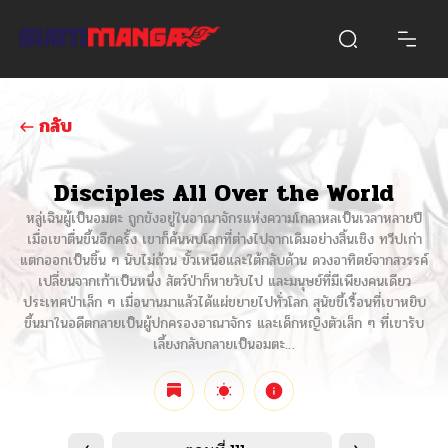
กลับ
Disciples All Over the World
หลู่เฉินผู้เป็นอมตะ ถูกขังอยู่ในอาณาจักรแห่งความโกลาหลเป็นเวลาหลายปี
เมื่อเขาตื่นขึ้นอีกครั้ง เขาก็ค้นพบโลกที่ต่างไปจากเดิมอย่างสิ้นเชิง ทวีปเก่า
แตกออกเป็นชิ้น ๆ นับไม่ถ้วน ขั้วเหนือและใต้กลับด้าน ดวงอาทิตย์จากสวรรค์
เปลี่ยนจากเก้าเป็นหนึ่ง สัตว์ป่าก็หายวับไป และมนุษย์ที่มีเพียงคนเดียว
ประเทศป่าเล็ก ๆ เมื่อนานมาแล้วได้แผ่ขยายไปทั่วโลก สุนัขขี้เรื้อนที่เขาหยิบ
ขึ้นมาในอดีตกลายเป็นผู้ปกครองอาณาจักร และเด็กหญิงตัวเล็ก ๆ ที่เขารับ
เลี้ยงกลับกลายเป็นอมตะ…