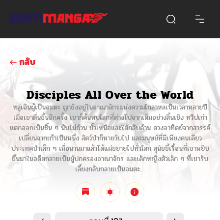
กลับ
Disciples All Over the World
หลู่เฉินผู้เป็นอมตะ ถูกขังอยู่ในอาณาจักรแห่งความโกลาหลเป็นเวลาหลายปี
เมื่อเขาตื่นขึ้นอีกครั้ง เขาก็ค้นพบโลกที่ต่างไปจากเดิมอย่างสิ้นเชิง ทวีปเก่า
แตกออกเป็นชิ้น ๆ นับไม่ถ้วน ขั้วเหนือและใต้กลับด้าน ดวงอาทิตย์จากสวรรค์
เปลี่ยนจากเก้าเป็นหนึ่ง สัตว์ป่าก็หายวับไป และมนุษย์ที่มีเพียงคนเดียว
ประเทศป่าเล็ก ๆ เมื่อนานมาแล้วได้แผ่ขยายไปทั่วโลก สุนัขขี้เรื้อนที่เขาหยิบ
ขึ้นมาในอดีตกลายเป็นผู้ปกครองอาณาจักร และเด็กหญิงตัวเล็ก ๆ ที่เขารับ
เลี้ยงกลับกลายเป็นอมตะ…