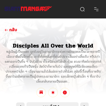
กลับ
Disciples All Over the World
หลู่เฉินผู้เป็นอมตะ ถูกขังอยู่ในอาณาจักรแห่งความโกลาหลเป็นเวลาหลายปี
เมื่อเขาตื่นขึ้นอีกครั้ง เขาก็ค้นพบโลกที่ต่างไปจากเดิมอย่างสิ้นเชิง ทวีปเก่า
แตกออกเป็นชิ้น ๆ นับไม่ถ้วน ขั้วเหนือและใต้กลับด้าน ดวงอาทิตย์จากสวรรค์
เปลี่ยนจากเก้าเป็นหนึ่ง สัตว์ป่าก็หายวับไป และมนุษย์ที่มีเพียงคนเดียว
ประเทศป่าเล็ก ๆ เมื่อนานมาแล้วได้แผ่ขยายไปทั่วโลก สุนัขขี้เรื้อนที่เขาหยิบ
ขึ้นมาในอดีตกลายเป็นผู้ปกครองอาณาจักร และเด็กหญิงตัวเล็ก ๆ ที่เขารับ
เลี้ยงกลับกลายเป็นอมตะ…