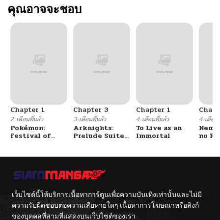
คุณอาจจะชอบ
Chapter 1
Chapter 3
Chapter 1
Chapt
2 เดือนที่แล้ว
3 เดือนที่แล้ว
4 เดือนที่แล้ว
4 เดือนที
Pokémon:
Arknights:
To Live as an
Nemur
Festival of
Prelude Suite:
Immortal
no Re
Champions
The Lone
Walker
เว็บไซต์นี้ให้บริการเนื้อหาการ์ตูนเพื่อความบันเทิงเท่านั้นและไม่มี
ความรับผิดชอบต่อความเสียหายใดๆ เนื้อหาการโฆษณาหรือลิงก์
ของบุคคลที่สามที่แสดงบนเว็บไซต์ของเรา