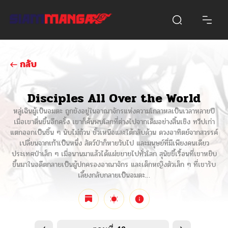
กลับ
Disciples All Over the World
หลู่เฉินผู้เป็นอมตะ ถูกขังอยู่ในอาณาจักรแห่งความโกลาหลเป็นเวลาหลายปี
เมื่อเขาตื่นขึ้นอีกครั้ง เขาก็ค้นพบโลกที่ต่างไปจากเดิมอย่างสิ้นเชิง ทวีปเก่า
แตกออกเป็นชิ้น ๆ นับไม่ถ้วน ขั้วเหนือและใต้กลับด้าน ดวงอาทิตย์จากสวรรค์
เปลี่ยนจากเก้าเป็นหนึ่ง สัตว์ป่าก็หายวับไป และมนุษย์ที่มีเพียงคนเดียว
ประเทศป่าเล็ก ๆ เมื่อนานมาแล้วได้แผ่ขยายไปทั่วโลก สุนัขขี้เรื้อนที่เขาหยิบ
ขึ้นมาในอดีตกลายเป็นผู้ปกครองอาณาจักร และเด็กหญิงตัวเล็ก ๆ ที่เขารับ
เลี้ยงกลับกลายเป็นอมตะ…