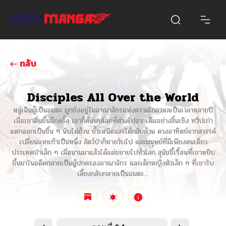
กลับ
Disciples All Over the World
หลู่เฉินผู้เป็นอมตะ ถูกขังอยู่ในอาณาจักรแห่งความโกลาหลเป็นเวลาหลายปี
เมื่อเขาตื่นขึ้นอีกครั้ง เขาก็ค้นพบโลกที่ต่างไปจากเดิมอย่างสิ้นเชิง ทวีปเก่า
แตกออกเป็นชิ้น ๆ นับไม่ถ้วน ขั้วเหนือและใต้กลับด้าน ดวงอาทิตย์จากสวรรค์
เปลี่ยนจากเก้าเป็นหนึ่ง สัตว์ป่าก็หายวับไป และมนุษย์ที่มีเพียงคนเดียว
ประเทศป่าเล็ก ๆ เมื่อนานมาแล้วได้แผ่ขยายไปทั่วโลก สุนัขขี้เรื้อนที่เขาหยิบ
ขึ้นมาในอดีตกลายเป็นผู้ปกครองอาณาจักร และเด็กหญิงตัวเล็ก ๆ ที่เขารับ
เลี้ยงกลับกลายเป็นอมตะ…