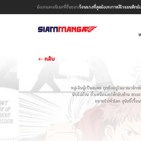
มังงะและอนิเมะที่ชื่นชอบ
ร้อนแรงที่สุด
มังงะเกาหลี
โรแมนติก
มั
ห
กลับ
หลู่เฉินผู้เป็นอมตะ ถูกขังอยู่ในอาณาจักร
นับไม่ถ้วน ขั้วเหนือและใต้กลับด้าน ดวงอ
ขยายไปทั่วโลก สุนัขขี้เรื