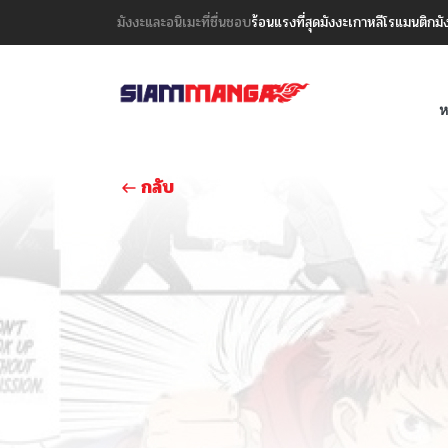
มังงะและอนิเมะที่ชื่นชอบ
ร้อนแรงที่สุด
มังงะเกาหลี
โรแมนติก
มั
ห
กลับ