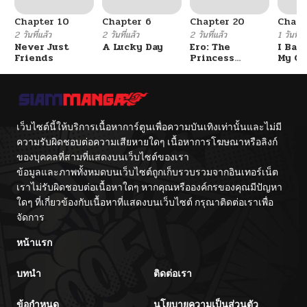
Chapter 10
Chapter 6
Chapter 20
Chapt
2 วันที่แล้ว
2 วันที่แล้ว
2 วันที่แล้ว
1 วันที่แ
Never Just
A Lucky Day
Ero: The
I Ban
Friends
Princess
My Cl
Submits
After
Gradu
เว็บไซต์นี้ให้บริการเนื้อหาการ์ตูนเพื่อความบันเทิงเท่านั้นและไม่มี
ความรับผิดชอบต่อความเสียหายใดๆ เนื้อหาการโฆษณาหรือลิงก์
ของบุคคลที่สามที่แสดงบนเว็บไซต์ของเรา
ข้อมูลและภาพทั้งหมดบนเว็บไซต์ถูกเก็บรวบรวมจากอินเทอร์เน็ต
เราไม่รับผิดชอบต่อเนื้อหาใดๆ หากคุณหรือองค์กรของคุณมีปัญหา
ใดๆ ที่เกี่ยวข้องกับเนื้อหาที่แสดงบนเว็บไซต์ กรุณาติดต่อเราเพื่อ
จัดการ
หน้าแรก
บทนำ
ติดต่อเรา
ข้อกำหนด
นโยบายความเป็นส่วนตัว