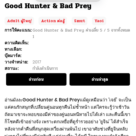
Good Hunter & Bad Prey
Adult ผู้ใหญ่
Action ต่อสู้
Smut
Yaoi
การให้คะแนน:
Good Hunter & Bad Prey
ค่าเฉลี่ย
5
/
5
จากทั้งหมด
1
ความคิดเห็น:
ทางเลือก:
บุ๊คมาร์ค:
วางจำหน่าย:
2017
สถานะ:
กำลังดำเนินการ
อ่านก่อน
อ่านล่าสุด
อ่านมังงะGood Hunter & Bad Preyแม้ดูเหมือนว่า ‘เจย์’ จะเป็น
แค่คนรักสนุกที่เปลี่ยนคู่นอนทุกคืนไม่ซ้ำหน้า แต่ใครจะรู้ว่าเช้าวัน
ถัดมาเขาจะหอบของมีค่าของคู่นอนหนีหายไปได้เล่า และคืนนี้เขา
ก็โชคดีเข้าอย่างจัง เพราะตกเหยื่อที่ดูร่ำรวยอย่าง ‘ยูจิน’ ได้สำเร็จ
หลังจากค่ำคืนที่สนุกสุดเหวี่ยงผ่านพ้นไป เขาอาศัยช่วงที่ยูจินหลับ