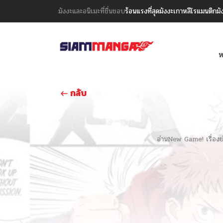
มังงะและอนิเมะที่ชื่นชอบ
ร้อนแรงที่สุด
มังงะเกาหลี
โรแมนติก
มั
ห
กลับ
อ่านNew Game! เรื่องย่