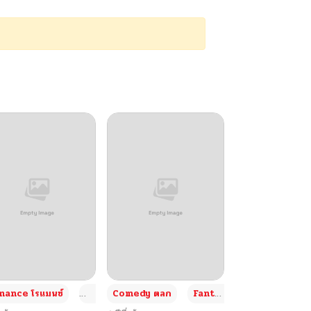
+4
+4
+3
ance โรแมนซ์
Adult ผู้ใหญ่
Comedy ตลก
Fantasy แฟนตาซี