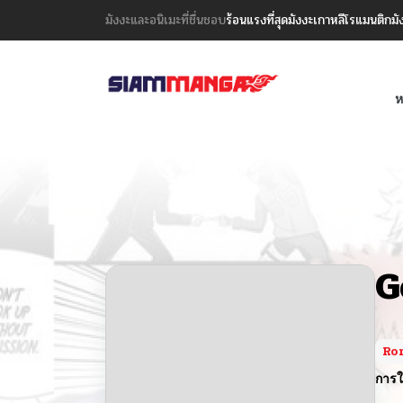
มังงะและอนิเมะที่ชื่นชอบ
ร้อนแรงที่สุด
มังงะเกาหลี
โรแมนติก
มั
ห
G
Rom
การใ