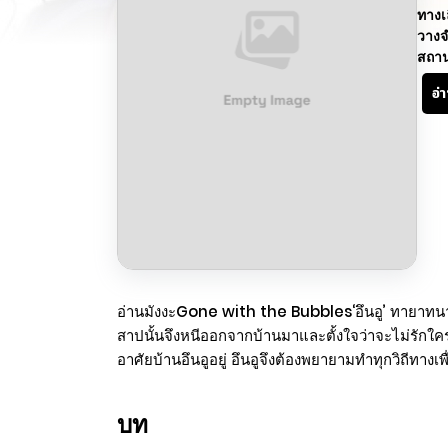
ทางเ
วางจ
สถา
อ่
อ่านมังงะGone with the Bubbles‘อึนอู’ ทายาทนางเง
สาปนั้นจึงหนีออกจากบ้านมาและตั้งใจว่าจะไม่รักใครไป
อาศัยบ้านอึนอูอยู่ อึนอูจึงต้องพยายามทำทุกวิถีทาง
บท