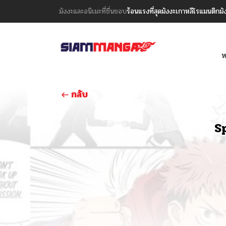
มังงะและอนิเมะที่ชื่นชอบ
ร้อนแรงที่สุด
มังงะเกาหลี
โรแมนติก
มั
ห
กลับ
S