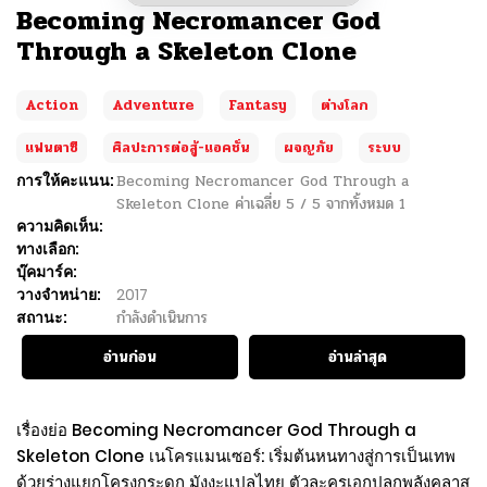
Becoming Necromancer God
Through a Skeleton Clone
Action
Adventure
Fantasy
ต่างโลก
แฟนตาซี
ศิลปะการต่อสู้-แอคชั่น
ผจญภัย
ระบบ
การให้คะแนน:
Becoming Necromancer God Through a
Skeleton Clone
ค่าเฉลี่ย
5
/
5
จากทั้งหมด
1
ความคิดเห็น:
ทางเลือก:
บุ๊คมาร์ค:
วางจำหน่าย:
2017
สถานะ:
กำลังดำเนินการ
อ่านก่อน
อ่านล่าสุด
เรื่องย่อ Becoming Necromancer God Through a
Skeleton Clone เนโครแมนเซอร์: เริ่มต้นหนทางสู่การเป็นเทพ
ด้วยร่างแยกโครงกระดูก มังงะแปลไทย ตัวละครเอกปลุกพลังคลาส