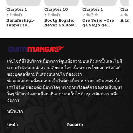
Chapter 1
Chapter 10
Chapter 1
Chapt
1 วันที่แล้ว
1 วันที่แล้ว
2 วันที่แล้ว
4 วันที่แ
Nanafushigi-
Booty Royale:
Ore Seijo ~Ore
A Luc
senpai to
Never Go Down
ga Seijo de
Tetsujin-kun
Without A
Omae Akuyaku
Fight!
Reijou Saikyou
Tag Otome
Game Kanzen
Kouryaku
Itashimasu wa~
เว็บไซต์นี้ให้บริการเนื้อหาการ์ตูนเพื่อความบันเทิงเท่านั้นและไม่มี
ความรับผิดชอบต่อความเสียหายใดๆ เนื้อหาการโฆษณาหรือลิงก์
ของบุคคลที่สามที่แสดงบนเว็บไซต์ของเรา
ข้อมูลและภาพทั้งหมดบนเว็บไซต์ถูกเก็บรวบรวมจากอินเทอร์เน็ต
เราไม่รับผิดชอบต่อเนื้อหาใดๆ หากคุณหรือองค์กรของคุณมีปัญหา
ใดๆ ที่เกี่ยวข้องกับเนื้อหาที่แสดงบนเว็บไซต์ กรุณาติดต่อเราเพื่อ
จัดการ
หน้าแรก
บทนำ
ติดต่อเรา