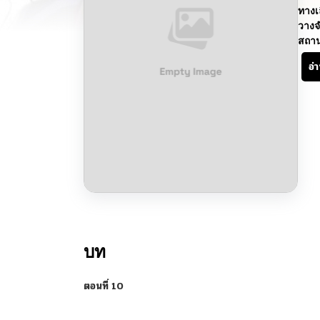
ทางเ
วางจ
สถา
อ่
บท
ตอนที่ 10