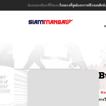
มังงะและอนิเมะที่ชื่นชอบ
ร้อนแรงที่สุด
มังงะเกาหลี
โรแมนติก
มั
ห
B
Ma
การใ