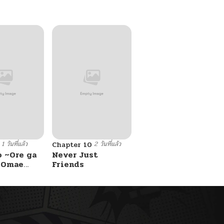
1 วันที่แล้ว
2 วันที่แล้ว
Chapter 10
o ~Ore ga
Never Just
e Omae
Friends
 Reijou
 Tag
Game
Kouryaku
asu wa~