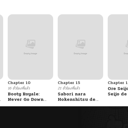
Chapter 10
Chapter 15
Chapter 1
Ore Seij
16 ชั่วโมงที่แล้ว
21 ชั่วโมงที่แล้ว
Booty Royale:
Sabori nara
Seijo d
Never Go Down
Hokenshitsu de
Akuyaku
Without A Fight!
Douzo?
Saikyou
Otome 
Kanzen 
Itashim