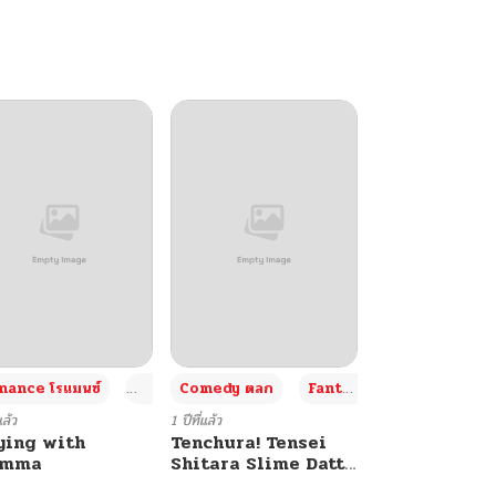
+4
+4
+3
ance โรแมนซ์
Adult ผู้ใหญ่
Comedy ตลก
Fantasy แฟนตาซี
แล้ว
1 ปีที่แล้ว
ying with
Tenchura! Tensei
umma
Shitara Slime Datta
Ken