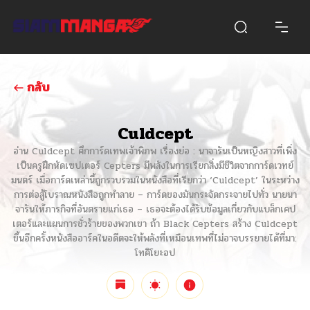
กลับ
Culdcept
อ่าน Culdcept ศึกการ์ดเทพเจ้าพิภพ เรื่องย่อ : นาจารันเป็นหญิงสาวที่เพิ่ง
เป็นครูฝึกหัดเซปเตอร์ Cepters มีพลังในการเรียกสิ่งมีชีวิตจากการ์ดเวทย์
มนตร์ เมื่อการ์ดเหล่านี้ถูกรวบรวมในหนังสือที่เรียกว่า ‘Culdcept’ ในระหว่าง
การต่อสู้โบราณหนังสือถูกทำลาย – การ์ดของมันกระจัดกระจายไปทั่ว นายนา
จารันให้ภารกิจที่อันตรายแก่เธอ – เธอจะต้องได้รับข้อมูลเกี่ยวกับแบล็กเคป
เตอร์และแผนการชั่วร้ายของพวกเขา ถ้า Black Cepters สร้าง Culdcept
ขึ้นอีกครั้งหนังสืออาร์คในอดีตจะให้พลังที่เหมือนเทพที่ไม่อาจบรรยายได้ที่มา:
โทคิโยะอป