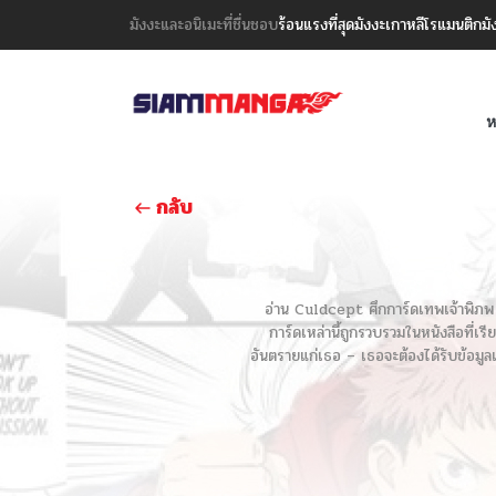
มังงะและอนิเมะที่ชื่นชอบ
ร้อนแรงที่สุด
มังงะเกาหลี
โรแมนติก
มั
ห
กลับ
อ่าน Culdcept ศึกการ์ดเทพเจ้าพิภพ เร
การ์ดเหล่านี้ถูกรวบรวมในหนังสือที่เ
อันตรายแก่เธอ – เธอจะต้องได้รับข้อมูล