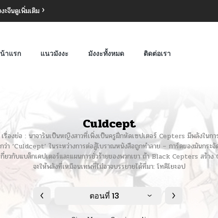
งงะจีน
ดูเพิ่มเติม
น้าแรก
แนวมังงะ
มังงะทั้งหมด
ติดต่อเรา
Culdcept
ื่องย่อ : นาจารันเป็นหญิงสาวที่เพิ่งเป็นครูฝึกหัดเซปเตอร์ Cepters มีพลังในการเรี
รียกว่า ‘Culdcept’ ในระหว่างการต่อสู้โบราณหนังสือถูกทำลาย – การ์ดของมันกระจั
เกี่ยวกับแบล็กเคปเตอร์และแผนการชั่วร้ายของพวกเขา ถ้า Black Cepters สร้าง C
จะให้พลังที่เหมือนเทพที่ไม่อาจบรรยายได้ที่มา: โทคิโยะอป
ตอนที่ 13